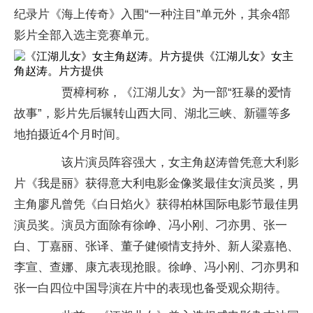
纪录片《海上传奇》入围“一种注目”单元外，其余4部
影片全部入选主竞赛单元。
《江湖儿女》女主
角赵涛。片方提供
贾樟柯称，《江湖儿女》为一部“狂暴的爱情
故事”，影片先后辗转山西大同、湖北三峡、新疆等多
地拍摄近4个月时间。
该片演员阵容强大，女主角赵涛曾凭意大利影
片《我是丽》获得意大利电影金像奖最佳女演员奖，男
主角廖凡曾凭《白日焰火》获得柏林国际电影节最佳男
演员奖。演员方面除有徐峥、冯小刚、刁亦男、张一
白、丁嘉丽、张译、董子健倾情支持外、新人梁嘉艳、
李宣、查娜、康亢表现抢眼。徐峥、冯小刚、刁亦男和
张一白四位中国导演在片中的表现也备受观众期待。